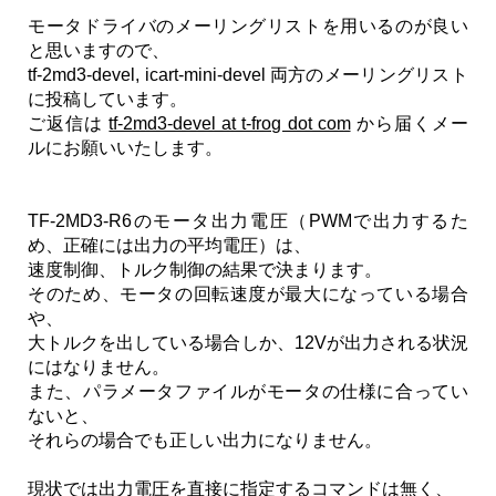
モータドライバのメーリングリストを用いるのが良い
と思いますので、
tf-2md3-devel, icart-mini-devel 両方のメーリングリスト
に投稿しています。
ご返信は
tf-2md3-devel at t-frog dot com
から届くメー
ルにお願いいたします。
TF-2MD3-R6のモータ出力電圧（PWMで出力するた
め、正確には出力の平均電圧）は、
速度制御、トルク制御の結果で決まります。
そのため、モータの回転速度が最大になっている場合
や、
大トルクを出している場合しか、12Vが出力される状況
にはなりません。
また、パラメータファイルがモータの仕様に合ってい
ないと、
それらの場合でも正しい出力になりません。
現状では出力電圧を直接に指定するコマンドは無く、