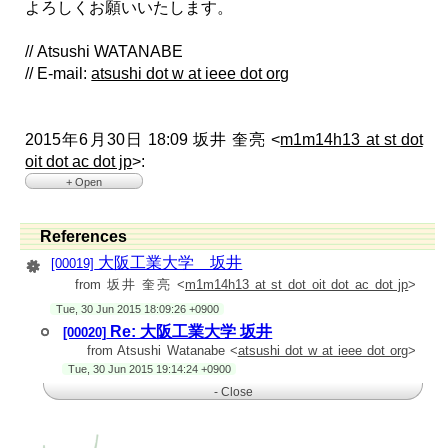
よろしくお願いいたします。
// Atsushi WATANABE
// E-mail:
atsushi dot w at ieee dot org
2015年6月30日 18:09 坂井 奎亮 <
m1m14h13 at st dot
oit dot ac dot jp
>:
+ Open
> 大阪工業大学 生体医工学専攻 坂井奎亮
>
>
References
> 先日，ロボット工学セミナーにてTEC-1を購入しました．
> TEC-1のモータードライバであるTF-2MD3-R6を用いて
大阪工業大学 坂井
[00019]
Maxon Motor(RE25 20W 12V)を駆動させたいと考えていま
from 坂井 奎亮 <
m1m14h13 at st dot oit dot ac dot jp
>
す．
> しかし，モーター出力の電圧を測定すると5vでした．
Tue, 30 Jun 2015 18:09:26 +0900
>
> 出力を12vにするにはどのようにすればよろしいでしょう
Re: 大阪工業大学 坂井
[00020]
か？
from Atsushi Watanabe <
atsushi dot w at ieee dot org
>
> ちなみにモータードライバーの電源には12vを使用していま
Tue, 30 Jun 2015 19:14:24 +0900
す．
>
- Close
> よろしくお願いします．
>
>
> 大阪工業大学 生体医工学専攻 坂井奎亮