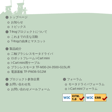
>
>
m1m14h13 at st dot oit dot ac dot jp
>
- Close
トップページ
お知らせ
トピックス
T-frogプロジェクトについて
これまでの主な活動
T-frogの由来とマスコット
製品紹介
二軸ブラシレスモータドライバ
ロボットフレーム i-Cart mini
i-Cart mini用ケーブル
ブラシレスモータ TF-M30-24-3500-G15L/R
電源基板 TF-PW36-5/12M
プロジェクト参加企業
フォーラム
お問い合わせ先
モータドライバフォーラム
i-Cart miniフォーラム
お問い合わせメールフォーム