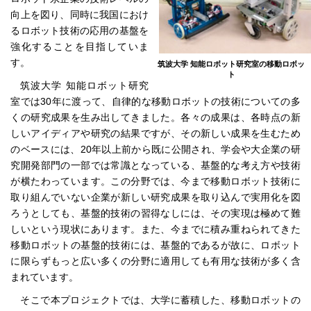
向上を図り、同時に我国におけ
るロボット技術の応用の基盤を
強化することを目指していま
す。
筑波大学 知能ロボット研究室の移動ロボッ
ト
筑波大学 知能ロボット研究
室では30年に渡って、自律的な移動ロボットの技術についての多
くの研究成果を生み出してきました。各々の成果は、各時点の新
しいアイディアや研究の結果ですが、その新しい成果を生むため
のベースには、20年以上前から既に公開され、学会や大企業の研
究開発部門の一部では常識となっている、基盤的な考え方や技術
が横たわっています。この分野では、今まで移動ロボット技術に
取り組んでいない企業が新しい研究成果を取り込んで実用化を図
ろうとしても、基盤的技術の習得なしには、その実現は極めて難
しいという現状にあります。また、今までに積み重ねられてきた
移動ロボットの基盤的技術には、基盤的であるが故に、ロボット
に限らずもっと広い多くの分野に適用しても有用な技術が多く含
まれています。
そこで本プロジェクトでは、大学に蓄積した、移動ロボットの