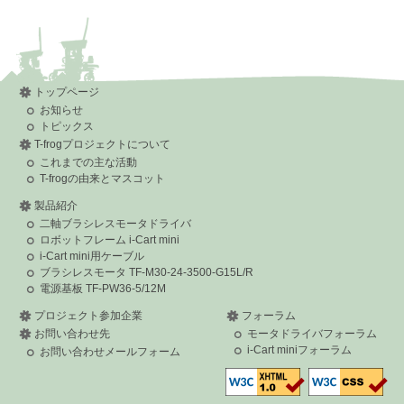
>
> (1) マシンキーのはめ込み
> 課題: マシンキーがシャフトに挿しこめない
> 結果: ヤトロ電子経由で阪東様からアドバイスを頂き、ソフ
トハンマーで圧入
>
> (2) モーターボードの端子
トップページ
> 課題: 組み立て手順書にはモーターの端子をどれに接続する
お知らせ
のか説明がない
> 背面全体の画像は、古いボード(端子位置が異なる)
トピックス
> 結果: 基盤の印字"Motor1"・"Motor2"を、それぞれ右・左と仮
T-frogプロジェクトについて
定し、接続し稼動を確認
>
これまでの主な活動
> (3) サーキットプロテクター(スイッチ)
T-frogの由来とマスコット
> 課題: サーキットプロテクターが納品待ち
> 結果: スイッチとヒューズを組み合わせて自作
製品紹介
>
二軸ブラシレスモータドライバ
> (4) モーターボードのファームウェアアップデート
> 課題: そのままでは、ソケットの左右極性が逆で、走行方向
ロボットフレーム i-Cart mini
が逆になる
i-Cart mini用ケーブル
> ※ 説明書にある googlecode.comからsam-ba(焼込ツール)が
ブラシレスモータ TF-M30-24-3500-G15L/R
配布されていない
> ※ Winから焼いても更新されない
電源基板 TF-PW36-5/12M
> (ファームバージョン番号を取得できる術がないので推定で
す)
プロジェクト参加企業
フォーラム
> 結果: ソケットを挿し替えて走行できることを確認
お問い合わせ先
モータドライバフォーラム
> ※ 制御用ソケットのみ挿し替え、エンコーダー用ソケットは
i-Cart miniフォーラム
変えずに
お問い合わせメールフォーム
> →引き続き、アップデートを試す
>
> 以上です。
> とりいそぎ連絡まで失礼致します。