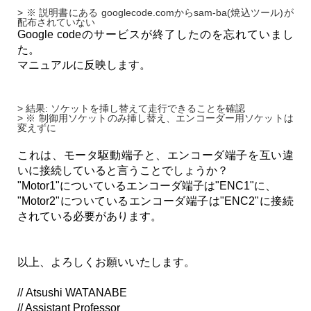
> ※ 説明書にある googlecode.comからsam-ba(焼込ツール)が
配布されていない
Google codeのサービスが終了したのを忘れていまし
た。
マニュアルに反映します。
> 結果: ソケットを挿し替えて走行できることを確認
> ※ 制御用ソケットのみ挿し替え、エンコーダー用ソケットは
変えずに
これは、モータ駆動端子と、エンコーダ端子を互い違
いに接続していると言うことでしょうか？
"Motor1"についているエンコーダ端子は"ENC1"に、
"Motor2"についているエンコーダ端子は"ENC2"に接続
されている必要があります。
以上、よろしくお願いいたします。
// Atsushi WATANABE
// Assistant Professor