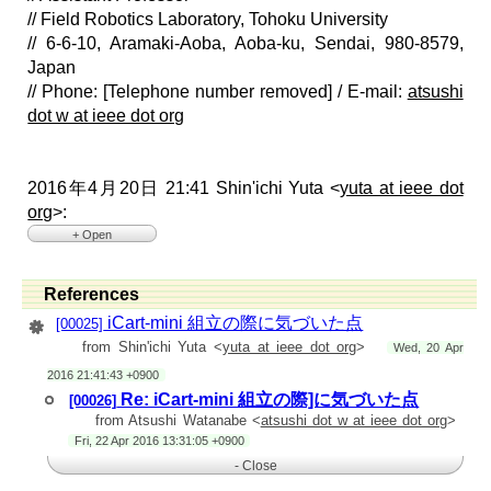
// Field Robotics Laboratory, Tohoku University
// 6-6-10, Aramaki-Aoba, Aoba-ku, Sendai, 980-8579,
Japan
// Phone: [Telephone number removed] / E-mail:
atsushi
dot w at ieee dot org
2016年4月20日 21:41 Shin'ichi Yuta <
yuta at ieee dot
org
>:
+ Open
> 油田です
>
> 私が、関与しているグループで、iCart-miniを移動体開発のた
References
めの実験に使うことを勧めておりますが、その組み立ての際、
気がついたこととして以下の課題等が届きました。
iCart-mini 組立の際に気づいた点
[00025]
>
from Shin'ichi Yuta <
yuta at ieee dot org
>
Wed, 20 Apr
> ご参考まで。
>
2016 21:41:43 +0900
> 渡辺さま、阪東さま：必要があれば、コメントをお願いしま
す。
Re: iCart-mini 組立の際]に気づいた点
[00026]
>
from Atsushi Watanabe <
atsushi dot w at ieee dot org
>
> -------- Forwarded Message --------
> Subject: 移動台車 iCart-mini 組立の際に気づいた点
Fri, 22 Apr 2016 13:31:05 +0900
> Date: Wed, 20 Apr 2016 09:49:58 +0900
- Close
>
> iCart-miniの組立で、課題となった点をご報告致します。