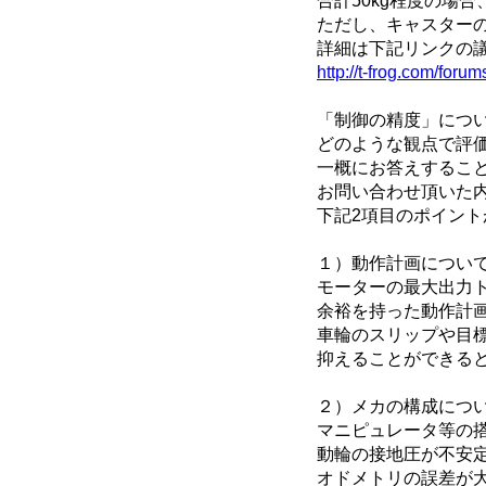
合計50kg程度の場
ただし、キャスター
詳細は下記リンクの
http://t-frog.com/for
「制御の精度」につ
どのような観点で評
一概にお答えするこ
お問い合わせ頂いた
下記2項目のポイン
１）動作計画につい
モーターの最大出力
余裕を持った動作計画
車輪のスリップや目
抑えることができる
２）メカの構成につ
マニピュレータ等の
動輪の接地圧が不安
オドメトリの誤差が