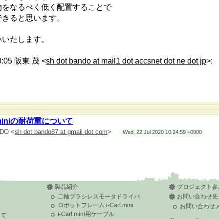
物をなるべく低く配置することで
できると思います。
いいたします。
:05 阪東 茂 <
sh dot bando at mail1 dot accsnet dot ne dot jp
>:
rt miniの耐荷重について
NDO <
sh dot bando87 at gmail dot com
>
Wed, 22 Jul 2020 10:24:59 +0900
a <
misawa at rls dot mse dot tcu dot ac dot jp
>
16:42:54 JST
 at t-frog dot com
devel:00034] i-cart miniの耐荷重について*
vel at t-frog dot com
と申します．
製品紹介
プロジェクト参
ニピュレータについて研究をしており，
動ロボットとしてi-cart miniの購入を
二軸ブラシレスモータドライバ
お問い合わせ先
ロボットフレーム i-Cart mini
お問い合わせ
i-Cart mini用ケーブル
つ懸念事項があり，
いて