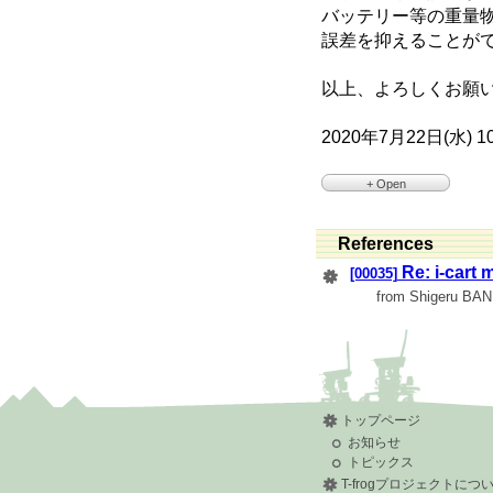
バッテリー等の重量
誤差を抑えることが
以上、よろしくお願
2020年7月22日(水) 10
+ Open
>
>
> iPhoneから送信
References
>
> 転送されたメッセージ:
Re: i-ca
[00035]
>
from Shigeru BA
> *差出人:* Kento Misaw
> *日時:* 2020年7月21日 
> *宛先:*
icart-mini-devel
> *件名:* *[icart-mini-
> *返信先:*
icart-mini-de
>
> 東京都市大学の三澤
>
トップページ
> 現在私はモバイルマ
> マニピュレータを載せる移
お知らせ
> 検討しています．
トピックス
>
> 購入するにあたり一
T-frogプロジェクトにつ