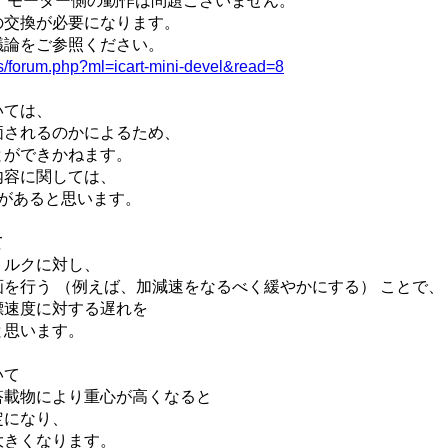
合、モーター側の動作は問題ございません。
の交換が必要になります。
議論をご参照ください。
ums/forum.php?ml=icart-mini-devel&read=8
いては、
価されるのかによるため、
とができかねます。
内容に関しては、
トがあると思います。
て
トルクに対し、
を行う （例えば、加減速をなるべく緩やかにする） ことで、
標速度に対する遅れを
と思います。
いて
搭載物により重心が高くなると
定になり、
大きくなります。