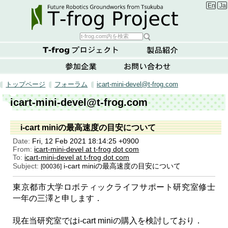
Englis
Ja
トップページ
フォーラム
icart-mini-devel@t-frog.com
icart-mini-devel@t-frog.com
i-cart miniの最高速度の目安について
Date:
Fri, 12 Feb 2021 18:14:25 +0900
From:
icart-mini-devel at t-frog dot com
To:
icart-mini-devel at t-frog dot com
Subject:
i-cart miniの最高速度の目安について
[00036]
東京都市大学ロボティックライフサポート研究室修士
一年の三澤と申します．
現在当研究室ではi-cart miniの購入を検討しており．