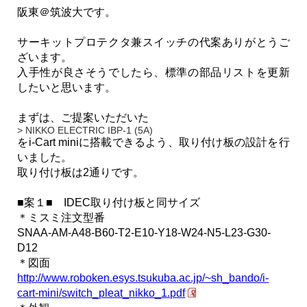
阪東＠筑波大です。
サーキットプロテクタ兼スイッチの代案ありがとうご
ざいます。
入手性が良さそうでしたら、標準の部品リストを更新
したいと思います。
まずは、ご提案いただいた
> NIKKO ELECTRIC IBP-1 (5A)
をi-Cart miniに搭載できるよう、取り付け板の設計を行
いました。
取り付け板は2通りです。
■案１■ IDEC取り付け板と同サイズ
＊ミスミ注文型番
SNAA-AM-A48-B60-T2-E10-Y18-W24-N5-L23-G30-
D12
＊図面
http://www.roboken.esys.tsukuba.ac.jp/~sh_bando/i-
cart-mini/switch_pleat_nikko_1.pdf