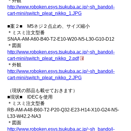
＊外観
http://www.roboken.esys.tsukuba.ac.jp/~sh_bando/i-
cart-mini/switch_pleat_nikko_1.JPG
■案２■ M5ネジ２点止め、サイズ縮小
＊ミスミ注文型番
SNAA-AM-A60-B40-T2-E10-W20-N5-L30-G10-D12
＊図面
http://www.roboken.esys.tsukuba.ac.jp/~sh_bando/i-
cart-mini/switch_pleat_nikko_2.pdf
＊外観
http://www.roboken.esys.tsukuba.ac.jp/~sh_bando/i-
cart-mini/switch_pleat_nikko_2.JPG
（現状の部品も載せておきます）
■現状■ IDECを使用
＊ミスミ注文型番
RB-AM-A48-B60-T2-P20-Q32-E23-H14-X10-G24-N5-
L33-W42.2-NA3
＊図面
http://www.roboken.esys.tsukuba.ac.jp/~sh_bando/i-