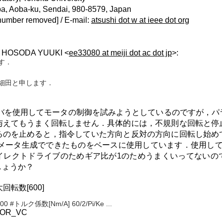
ba, Aoba-ku, Sendai, 980-8579, Japan
number removed] / E-mail:
atsushi dot w at ieee dot org
 HOSODA YUUKI <
ee33080 at meiji dot ac dot jp
>:
す．
の細田と申します．
ドライバを使用してモータの制御を試みようとしているのですが，
与えてもうまく回転しません．具体的には，不規則な回転と停
るのを止めると，指令していた方向と反対の方向に回転し始め
用パラメータ生成でできたものをベースに使用しています．使用し
イレクトドライブのためギア比が1のためうまくいってないの
しょうか？
回転数[600]
ータの情報とパラメータを載せておきます．
0 #トルク係数[Nm/A] 60/2/Pi/Ke ...
OR_VC
イクロDDモータの MDH-40になります．