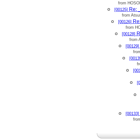
> TIRE_M_INERTIA 0.1
> L_DIST 0.60000000 #
from HOSO
>
>
> MOMENT_INERTIA 0.
Re:
[00125]
>
>
from Atsu
> STOP_LINEAR 0.010
> TORQUE_VISCOS 0.0
>
Re
[00126]
>
> SPIN_LINEAR 0.0500
> TORQUE_NEWTON 0.
from H
>
>
> WHEEL_ANG_LINEAR 
R
[00128]
> TORQUE_MAX 20.50
>
>
from 
> このようになっていま
> TORQUE_LIMIT 62.0
[00129]
>
>
>
fro
>
> お手数おかけします
> MOTOR_PHASE 3.00
[0013
>
>
> ----------------------------
f
> COUNT_REV 81000.00
>
>
[00
> 明治大学
> ENCODER_TYPE 2.0
>
>
> 理工学部機械工学科 4
[
> GEAR 16.00000000 #[i
>
>
> ロボット工学研究室
> MOTOR_VC 300.0000
>
- Close
>
> 細田佑樹
>
>
[00133]
> E-mail:
ee33080 at meiji
fr
>
> ----------------------------
>
>
> <
http://www.mtl.co.jp