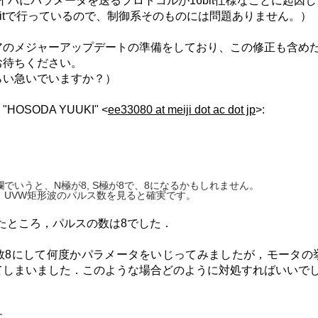
イバにパラメータを送るプロトコルが16bit仕様なことに起因
bitで行っているので、制御系そのものには問題ありません。）
アのメジャーアップデートの準備をしており、この修正も含め
お待ちください。
らい急いでいますか？）
3 "HOSODA YUUKI" <
ee33080 at meiji dot ac dot jp
>:
でいうと、N極が8, S極が8で、8になるかもしれません。
、UVW矩形波のパルス数を見ると確実です。
たところ，パルスの数は8でした．
数8にして何度かパラメータをいじってみましたが，モータの
てしまいました．このような場合どのように対処すればいいで
す．