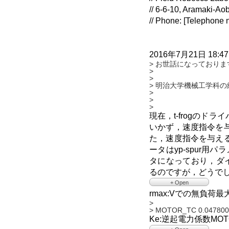
// 6-6-10, Aramaki-Ao
// Phone: [Telephone 
2016年7月21日 18:47
> お世話になっておりま
>
>
> 明治大学機械工学科
>
>
>
現在，t-frogの
いかず，速度指令を
た，速度指令を与え
ータはyp-spur
タになっており，ダ
るのですが，どうで
+ Open
rmax:Vでの無負荷最大
>
>
>
> 現在使用しているモ
> MOTOR_TC 0.0478000
>
Ke:逆起電力係数MOT
> 使用モータ：mtlのマ