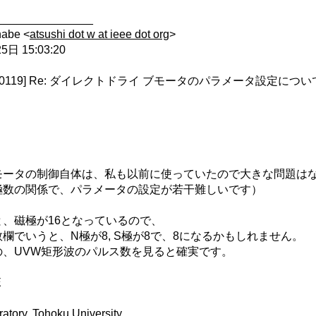
_______________
abe <
atsushi dot w at ieee dot org
>
日 15:03:20
devel:00119] Re: ダイレクトドライ ブモータのパラメータ設定につい
モータの制御自体は、私も以前に使っていたので大きな問題は
極数の関係で、パラメータの設定が若干難しいです）
、磁極が16となっているので、
欄でいうと、N極が8, S極が8で、8になるかもしれません。
の、UVW矩形波のパルス数を見ると確実です。
E
ratory, Tohoku University