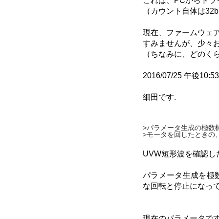
これは、PCからドラ
（カウント自体は32
現在、ファームウェ
すみませんが、少々
（ちなみに、どのく
2016/07/25 午後10:5
細田です.
>パラメータ生成の極数欄
>モータを回したときの
UVW短形波を確認し
パラメータ生成を極
な回転と停止になっ
現在のパラメータで