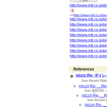
>
+ Open
> URL
http://www.mtl.c
http://www.mtl.
>
>
> MOTOR_R 8.00000
> 【モータの仕様】
>
> ・３相ブラシレスモー
><
http://www.mtl.co.jp
> MOTOR_M_INERTIA 0
> ・駆動電源電圧２４Ｖ
>
http://www.mtl.co.jp
> ・無負荷回転数/無負荷
> GAIN_KP 0.00000000
> ・最大トルク：1000 
http://www.mtl.co.jp
>
> ・1:1（減速比1）
> GAIN_KI 0.00000000
http://www.mtl.co.jp
>
>
> <
http://www.mtl.co.jp
http://www.mtl.co.jp
> INTEGRAL_MAX 0.050
>現在使用しているパラ
>
http://www.mtl.co.jp
>
>
> VERSION 4.00000000
http://www.mtl.co.jp
> MAX_VEL 1.00000000 
>
>
> VOLT 24.0000000 #[V
http://www.mtl.co.jp
> MAX_W 20.28000000 #
>
>
http://www.mtl.co.jp
> CYCLE 0.00100000 #[
> MAX_ACC_V 20.00000
>
>
> CONTROL_CYCLE 0.0
> MAX_ACC_W 41.89000
>
>
References
> TORQUE_FINENESS 0
> MAX_CENTRI_ACC 1.
>
Re: ダ
>
[00121]
>
>
> RADIUS[0] -0.1590000
from Atsushi Wat
> L_C1 0.01000000 #
>
>
Re: _
[00122]
> RADIUS[1] 0.1590000
> L_K1 800.00000000 #
>
from 黒田洋司 <
>
> TREAD 1.00000000 #
Re: _
> L_K2 300.00000000 #
[00123]
>
>
from Atsushi
> MASS 3.0000001
> L_K3 200.00000000 #
>
Re: 
[00124]
>