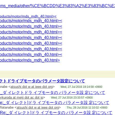
o.jp/products/motor/mds_mdh_40.html
co.jp/dcms_media/other/%CE%BCDD%E3%83%A2%E3%83
000 #[ohm]:モータの端子間抵抗*3/4
ター
/products/motor/mds_mdh_40.html><
.11700001
/products/motor/mds_mdh_40.html><
電流値：600rpm
N・m
/products/motor/mds_mdh_40.html><
/products/motor/mds_mdh_40.html><
/products/motor/mds_mdh_40.html
/products/motor/mds_mdh_40.html><
00000 #[rev]
メータは以下のようになっています．
/products/motor/mds_mdh_40.html><
/products/motor/mds_mdh_40.html><
#[m/s]
]
/products/motor/mds_mdh_40.html><
[rad/s]
/products/motor/mds_mdh_40.html>
s]
000 #[m/ss]
2000000 #[s]
000 #[rad/ss]
.00000100
95000000 #0.25G
イレクトドライブモータのパラメータ設定について
0 #[m]
anabe <
atsushi dot w at ieee dot org
>
Wed, 27 Jul 2016 19:14:58 +0900
_Re:_ダ イレクトドラ イブモータの パラメータ設 定について
0 #[m]
ykuroda at meiji dot ac dot jp
>
Wed, 27 Jul 2016 23:33:57 +0900
[m]
_Re:_ダ イレクト]ドラ イブモータの パラメータ設 定について
 Watanabe <
atsushi dot w at ieee dot org
>
Thu, 28 Jul 2016 11:10:02 +0900
__Re:_ダ イレクト]ドラ イブモータの パラメータ設 定について