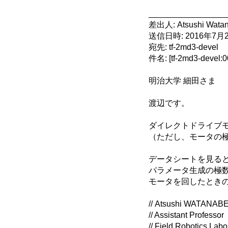
_________________
差出人: Atsushi Watan
送信日時: 2016年7月25
宛先: tf-2md3-devel
件名: [tf-2md3-
明治大学 細田さま
渡辺です。
ダイレクトドライブ
（ただし、モータの
データシートを見ると
パラメータ生成の極数
モータを回したとき
// Atsushi WATANAB
// Assistant Professor
// Field Robotics Labo