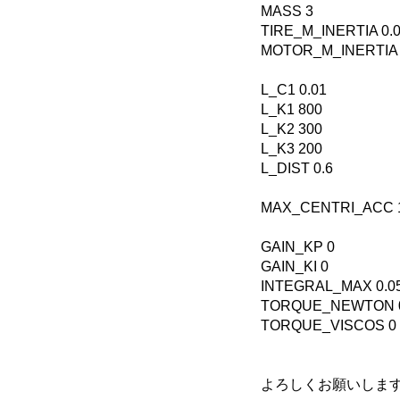
MASS 3
TIRE_M_INERTIA 0.
MOTOR_M_INERTIA 
L_C1 0.01
L_K1 800
L_K2 300
L_K3 200
L_DIST 0.6
MAX_CENTRI_ACC 1
GAIN_KP 0
GAIN_KI 0
INTEGRAL_MAX 0.0
TORQUE_NEWTON 
TORQUE_VISCOS 0
よろしくお願いしま