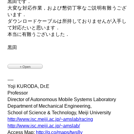
黒田です．
大変な対応作業，および懇切丁寧なご説明有難うござ
います．
ダウンロードケーブルは所持しておりませんが入手し
て対応たいと思います．
本当に有難うございました．
黒田
+ Open
> 2016/08/06 20:20、Atsushi Watanabe <
atsushi dot w at ieee
dot org
> のメール：
----
>
> 明治大学 細田さま、黒田先生
Yoji KURODA, Dr.E
>
Professor
> 渡辺です。
>
Director of Autonomous Mobile Systems Laboratory
> エンコーダ信号のフィルタ周波数を高くしたところ、
Department of Mechanical Engineering,
> 元の4倍程度(2000kP/s)程度までは、何とか読めることがわか
りました。
School of Science & Technology, Meiji University
> （理論値で、このモータ換算で最大500rpmくらい）
http://www.isc.meiji.ac.jp/~amslab/racing
>
> ドライバのEEPROMに保存されている設定を変更すること
http://www.isc.meiji.ac.jp/~amslab/
で、
> エンコーダのサンプリング周波数を上げられるようにしまし
Access Map:
http://g.co/maps/tws8y