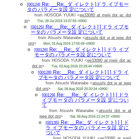
> これらの変更点のドライバへの適用ですが、
Re: __Re:_ダ イレクト]ドラ イブモー
[00124]
> AlteraのFPGAに、アクティブシリアルモードで書き込めるダ
タの パラメータ設 定について
ウンロードケーブル
> （ALTERA USB Blasterなど）はお持ちでしょうか？
from HOSODA YUUKI <
ee33080 at meiji dot ac dot
> もしあるようでしたら、マニュアルのピン配置図に従って、
jp
>
Thu, 28 Jul 2016 14:07:55 +0900
ダウンロードケーブルを
Re: __Re:_ダ イレクト] ] ドラ イブモ
[00125]
> 接続すれば書き込めますので、ファイルをお送りします。
ータの パラメータ設 定について
>
> また、ファームウェアは devel_v0.1.4_rc5 以降を使用してく
from Atsushi Watanabe <
atsushi dot w at ieee dot
ださい。
org
>
Mon, 01 Aug 2016 17:55:49 +0900
> 上記の設定は、モータドライバのUSBポートを、ターミナル
Re: __Re:_ダ イレクト] ] ドラ イブ
ソフトで開いて、
[00126]
> $HFREQENC1
モータの パラメータ設 定について
> $RELYHALL1
from HOSODA YUUKI <
ee33080 at meiji dot ac
> $EEPROMSAVE
dot jp
>
Tue, 02 Aug 2016 23:28:44 +0900
> と入力することで有効化できます。（行頭の$も入力してく
ださい。）
Re: __Re:_ダ イレクト] ] ] ドラ イ
[00128]
> 入力しても何も表示されない場合、改行コードが異なってい
ブモータの パラメータ設 定について
る可能性がありますので、
from Atsushi Watanabe <
atsushi dot w at ieee
> 改行コードの設定を変更して設定の有効化からやり直す必要
dot org
>
があります。
Sat, 06 Aug 2016 20:20:34 +0900
> また、
Re: __Re:_ダ イレクト] ] ] ドラ
[00129]
> PP
イブモータの パラメータ設 定につい
> と入力したときの出力で、OPTION:欄にRELYHALL,
て
HFREQENCと
> 表示されていることを確認してください。
from Atsushi Watanabe <
atsushi dot w at
>
ieee dot org
>
Sat, 06 Aug 2016 21:24:37 +0900
> // Atsushi WATANABE
Re: __Re:_ダ イレクト] ] ] ド
[00135]
> // Assistant Professor
ラ イブモータの パラメータ設 定に
> // Field Robotics Laboratory, Tohoku University
> // 6-6-10, Aramaki-Aoba, Aoba-ku, Sendai, 980-8579, Japan
ついて
> // Phone: [Telephone number removed] / E-mail:
atsushi dot
from HOSODA YUUKI <
ee33080 at meiji