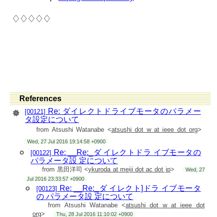
た。
> （ノイズ耐性も下がるので、デフォルト設定は、元のままに
しています。）
♢♢♢♢♢
> この設定により、300rpm弱までは、制御が可能になります。
>
> 加えて、300rpmぐらいの領域から、エンコーダから受け取っ
ているパルス波形の
> 歪みが大きくなり、パルスの読み飛ばしが発生します。
> 現行のファームウェアでは、磁気式のホール素子の特性を考
慮して、
> 電気角速度10Hz（このモータだと機械角速度1.25Hz =
75rpm）以上では、
> UVW信号を使わず、パルスエンコーダのみを使用するように
しています。
> そのため、300rpm以上では、読み飛ばしにより電気角がずれ
References
てしまい、
Re: ダイレクトドライブモータのパラメー
> 無効電流が大きくなってしまいます。
[00121]
> こちらも、新たに設定を追加して、常にUVW信号を信頼でき
タ設定について
るようにしました。
from Atsushi Watanabe <
atsushi dot w at ieee dot org
>
> これにより、オドメトリは少しずれますが、モータ制御への
影響は無くなり、
Wed, 27 Jul 2016 19:14:58 +0900
> 400rpm弱までは制御が可能です。
Re: __Re:_ダ イレクトドラ イブモータの
>
[00122]
> 現状400rpm以上では読み飛ばしの量が非常に大きくなり、制
パラメータ設 定について
御できなくなります。
from 黒田洋司 <
ykuroda at meiji dot ac dot jp
>
Wed, 27
> 原因であるパルス波形の歪みは、エンコーダの配線の問題で
発生しているようです。
Jul 2016 23:33:57 +0900
> このエンコーダは差動ライン出力だと思いますので、
Re: __Re:_ダ イレクト]ドラ イブモータ
[00123]
> ドライバの近くにラインレシーバICを追加することをおすす
の パラメータ設 定について
めします。
from Atsushi Watanabe <
atsushi dot w at ieee dot
>
>
org
>
Thu, 28 Jul 2016 11:10:02 +0900