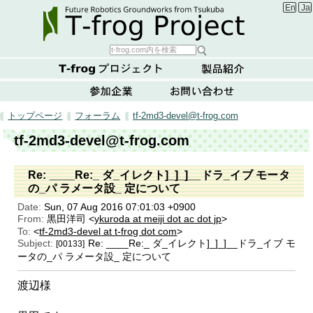
Englis
Ja
トップページ
フォーラム
tf-2md3-devel@t-frog.com
tf-2md3-devel@t-frog.com
Re: ____Re:_ ダ_イレクト]_]_]__ドラ_イブ モータ
の_パ ラメータ設_ 定について
Date:
Sun, 07 Aug 2016 07:01:03 +0900
From:
黒田洋司 <
ykuroda at meiji dot ac dot jp
>
To:
<
tf-2md3-devel at t-frog dot com
>
Subject:
Re: ____Re:_ ダ_イレクト]_]_]__ドラ_イブ モ
[00133]
ータの_パ ラメータ設_ 定について
渡辺様