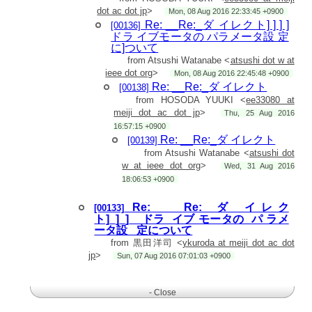
w at ieee dot org
dot ac dot jp
>
Mon, 08 Aug 2016 22:33:45 +0900
>
>
Re: __Re:_ダ イレクト] ] ] ]
[00136]
> 2016年8月2日 23:28 HOSODA YUUKI <
ee33080 at meiji dot
ドラ イブモータの パラメータ設 定
ac dot jp
>:
に]ついて
>> 渡辺さま
from Atsushi Watanabe <
atsushi dot w at
>>
>>
ieee dot org
>
Mon, 08 Aug 2016 22:45:48 +0900
>> いつもお世話になっております．
Re: __Re:_ダ イレクト
[00138]
>>
from HOSODA YUUKI <
ee33080 at
>> 細田です．
>>
meiji dot ac dot jp
>
Thu, 25 Aug 2016
>>
16:57:15 +0900
>> お忙しい中での検証ありがとうございます．
Re: __Re:_ダ イレクト
[00139]
>>
>> こちらで想定している回転数としては，通常時100rpm，高
from Atsushi Watanabe <
atsushi dot
速回転時300rpmを想定しています．
w at ieee dot org
>
Wed, 31 Aug 2016
>>
>>
18:06:53 +0900
>> ご迷惑をおかけしますが，よろしくお願いします．
>>
Re: ____Re:_ ダ_イレク
[00133]
>> ーーーーーーーーーーーーーー
ト]_]_]__ドラ_イブ モータの_パ ラメ
>>
>> 明治大学
ータ設_ 定について
>>
from 黒田洋司 <
ykuroda at meiji dot ac dot
>> ロボット工学研究室
jp
>
Sun, 07 Aug 2016 07:01:03 +0900
>>
>> 細田 佑樹
>>
>>
- Close
>> E-mail:
ee33080 at meiji dot ac dot jp
>>