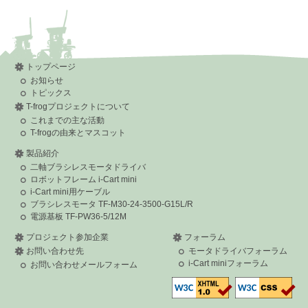
>> ーーーーーーーーーーーーーー
>>
>>
>> ________________________________
>> 差出人: Atsushi Watanabe <
atsushi dot w at ieee dot org
>
>> 送信日時: 2016年8月1日 17:55:49
>> 宛先: tf-2md3-devel
トップページ
>> 件名: [tf-2md3-devel:00125] Re: __Re:_ダ イレクト ] ] ドラ
お知らせ
イブモータの パラメータ設 定について
>>
トピックス
>> 明治大 細田さま、黒田先生
T-frogプロジェクトについて
>>
>> 渡辺です。
これまでの主な活動
>>
T-frogの由来とマスコット
>> お借りしたモータで、ファームウェア上の
>> カウンタのオーバーフローの問題は一応解決しました。
製品紹介
>> （PCからドライバのパラメータ送信のビット数はもともと
二軸ブラシレスモータドライバ
32bitだったのですが、
>> 内部で保持する変数が16bitだった点と、制御の計算式中で
ロボットフレーム i-Cart mini
のオーバーフローが
i-Cart mini用ケーブル
>> あった点を修正しました。）
ブラシレスモータ TF-M30-24-3500-G15L/R
>>
>> ファームウェアを、devel_v0.1.4_rc4 にアップデートし、
電源基板 TF-PW36-5/12M
>> yp-spur を、v1.15.0-rc2 ブランチにして実行すると、
>> とりあえず制御は可能になります。
プロジェクト参加企業
フォーラム
>>
お問い合わせ先
モータドライバフォーラム
>> パラメータファイルの生成に関して、
i-Cart miniフォーラム
>> 製品のデータシートの表記の解釈が若干難しいのですが、
お問い合わせメールフォーム
>> 600 rpm は、機械的な許容最大回転数で、
>> 等価誘起電圧定数から計算すると無負荷最大回転数は 3000
rpm になります。
>>