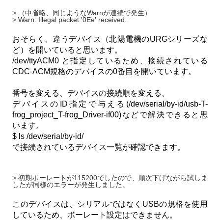
> （中省略、同じようなWarnが連続で発生）
> Warn: Illegal packet '0Ee' received.
おそらく、違うデバイス（北陽電機のURGシリーズな
ど）を開いていると思います。
/dev/ttyACM0 と指定しているため、接続されている
CDC-ACM規格のデバイスの0番目を開いています。
番号を変える、デバイスの接続順を変える、
デバイスのID指定で与える(/dev/serial/by-id/usb-T-
frog_project_T-frog_Driver-if00)などで解決できると思
います。
$ ls /dev/serial/by-id/
で接続されているデバイス一覧が確認できます。
> 初期ボーレートが115200でしたので、順次下げながら試しま
したが同様のエラーが発生しました。
このデバイスは、シリアルではなくUSBの規格を使用
しているため、ボーレート設定はできません。