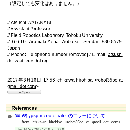
（設定しても変化はありません。）
// Atsushi WATANABE
// Assistant Professor
// Field Robotics Laboratory, Tohoku University
// 6-6-10, Aramaki-Aoba, Aoba-ku, Sendai, 980-8579,
Japan
// Phone: [Telephone number removed] / E-mail:
atsushi
dot w at ieee dot org
2017年3月16日 17:56 ichikawa hirohisa <
robot35pc at
gmail dot com
>:
+ Open
> 株式会社TTIの市川と申します。
> 初歩的な質問で申し訳ありませんがご教授ください。
>
References
> TF-2MD3-R6 User's Manualに沿って進めていますが、
> 以下のエラーでypspur-coordinatorが起動しません。
ypspur-coordinator のエラーについて
[00168]
>
from ichikawa hirohisa <
robot35pc at gmail dot com
>
> root@tti-CFLX6-2L:~# ypspur-coordinator -p ./yp-spur/icart-
mini.param -d
Thu, 16 Mar 2017 17:56:58 +0900