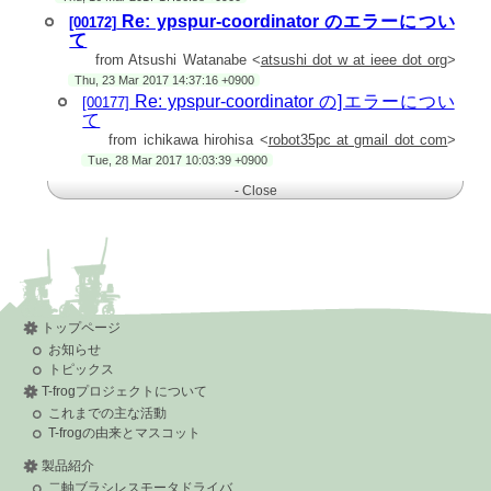
> /dev/ttyACM0
>
Re: ypspur-coordinator のエラーについ
[00172]
++++++++++++++++++++++++++++++++++++++++++++++++++
て
> YamabicoProject-Spur
from Atsushi Watanabe <
atsushi dot w at ieee dot org
>
> Ver. 1.14.0
>
Thu, 23 Mar 2017 14:37:16 +0900
++++++++++++++++++++++++++++++++++++++++++++++++++
Re: ypspur-coordinator の]エラーについ
[00177]
> Device Information
て
> Port : /dev/ttyACM0
from ichikawa hirohisa <
robot35pc at gmail dot com
>
> Warn: Baudrate setting is not supported on this device.
> Applying parameters.
Tue, 28 Mar 2017 10:03:39 +0900
> YP-Spur coordinator started.
> Warn: Illegal packet 'SS038400' received.
- Close
> Warn: Illegal packet '04T' received.
> （中省略、同じようなWarnが連続で発生）
> Warn: Illegal packet '0Ee' received.
> Warn: Illegal packet '' received.
> Connection to /dev/ttyACM0 was closed.
> Trajectory control loop stopped.
> Command analyzer stopped.
>
> ubuntu 16.10 にて実施しています。
トップページ
> ドライバは先日購入したばかりです。
お知らせ
>
トピックス
> 初期ボーレートが115200でしたので、順次下げながら試しま
したが同様のエラーが発生しました。
T-frogプロジェクトについて
>
これまでの主な活動
> 考えられる原因や対処方法、確認方法などを
> ご教授いただければ幸いです。
T-frogの由来とマスコット
- Close
製品紹介
二軸ブラシレスモータドライバ