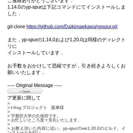
ご連絡ありがとうございます．
1.14.0のyp-spurは下記コマンドにてインストールしま
した．
git clone
https://github.com/Daikimaekawa/ypspur.git
また，yp-spurの1.14.0および1.20.0は同様のディレクト
リに
インストールしています．
お手数をおかけして恐縮ですが，引き続きよろしくお
願いいたします．
----- Original Message -----
+ Open
ア更新に関して
> 久保田様、
>
>
> 1.14.0のypspurはどのような方法でインストールされたでし
> t-frog プロジェクト 阪東様
ょうか？
>
> インストール方法次第で対策が異なりますので、
> 宇都宮大学の久保田です。
> ご連絡をお願いします。
> お忙しいところ度々失礼いたします。
>
>
> また、元のバージョン不一致の確認を優先するようでした
> お教え頂いた内容に従い、yp-spurのver1.20.0のビルド、イ
ら、
ンストールを行い