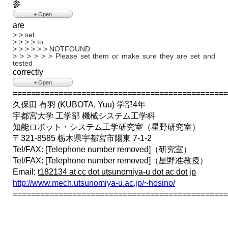
参
> > > > > 以下は弊社の検査担当者(ワシリー)からの回答です。
version.
> > > > >
> > > > > >
+ Open
> > > > > 現在、弊社が販売しておりますT-frogモータドライバ
> > > > > > TF-2MD3-R6 Use's Manualを参照したところ、フ
are
> 考
は
ァームウェアが正
> > に
> > > > > ファームウェアv0.6.0（現時点では最新版）を
> > set
- Close
> > > > > > ファームウェアの更新を試みました。
> > > > > 標準として搭載しています。
> > > > to
> > > > > > しかしながら、3行目のコマンド ./configure を実行
> > > > >
> > > > > > NOTFOUND.
した際に、
> > > > > 弊社では出荷検査の時YP-Spur Ver. 1.20.0を
> > > > > > Please set them or make sure they are set and
> > > > > > 以下のエラーが出力されました。
> > > > > 使っておりますので、お客様ご使用のYP-Spurの
tested
> > > > > >
> > > > > バージョンが異なる場合は、エーラ―の原因に
correctly
> > > > > > -- Could NOT find Readline (missing:
> > > > > なっている可能性があります。
READLINE_LIBRARIES)
+ Open
> > > > >
> CMake
> > > > > 解決方法といたしましては、
==============================================
> > in
> > > > Error:
> > > > > モータドライバのファームウェアを古いバージョンに
> > > > the
> > > > > > The following variables are used in this project, but
久保田 有羽 (KUBOTA, Yuu) 学部4年
戻すか、
> > > > > CMake
they
> > > > > YP-Spurのバージョンを更新する方法があると思いま
> > > > > > files:
宇都宮大学 工学部 機械システム工学科
す。
- Close
> > > > > > READLINE_LIBRARIES
> > > > >
知能ロボット・システム工学研究室（星野研究室）
> > > > > > linked by target "samba" in directory /home/nav-
> > > > > どうぞよろしくお願いいたします。
robot2/
〒321-8585 栃木県宇都宮市陽東 7-1-2
> > > > >
> > samba
> > > > > 阪東様へ
Tel/FAX: [Telephone number removed]（研究室）
> > > > > >
> > > > > 引き続きよろしくお願いいたします。
> > > > > > -- Configuring incomplete, errors occurred!
Tel/FAX: [Telephone number removed]（星野准教授）
> > > > >
> > > > > > See also "/home/nav-
> > > > > > -----Original Message-----
Email;
t182134 at cc dot utsunomiya-u dot ac dot jp
robot2/samba/CMakeFiles/CMakeOutput.log".
> > > > > > From:
tf-2md3-devel at t-frog dot com
[mailto:tf-
> > > > > >
http://www.mech.utsunomiya-u.ac.jp/~hosino/
2md3-devel@t-frog.
> > > > > > このエラーについての解決方法をもしご存知でした
> com]
ら、
==============================================
> > > > > > Sent: Thursday, September 9, 2021 8:18 AM
> > > > > > お手数ですがご教授いただけますと幸いです。
> > > > > > To:
tf-2md3-devel at t-frog dot com
> > > > > > よろしくお願いいたします。
> > > > > > Subject: [tf-2md3-devel:00205] Re: モータドライバ
> > > > > >
TF-2MD3-R6
> > > > > >
- Close