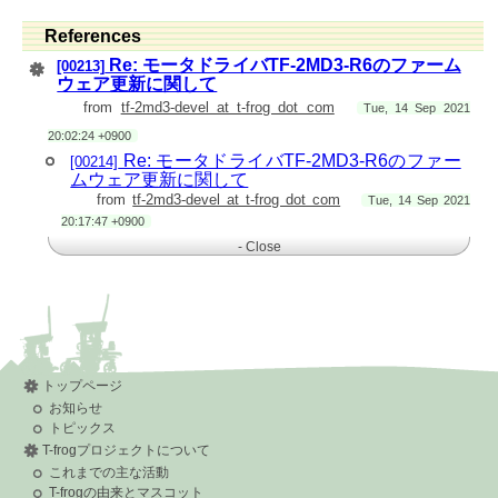
> > > > > >
> > > > > >
> > > > >
References
> > > > >
> > > > >
Re: モータドライバTF-2MD3-R6のファーム
[00213]
> > > > >
ウェア更新に関して
> > > >
from
tf-2md3-devel at t-frog dot com
Tue, 14 Sep 2021
===============================================
> > > > 久保田 有羽 (KUBOTA, Yuu) 学部4年
20:02:24 +0900
> > > > 宇都宮大学 工学部 機械システム工学科
> > > > 知能ロボット・システム工学研究室（星野研究室）
Re: モータドライバTF-2MD3-R6のファー
[00214]
> > > > 〒321-8585 栃木県宇都宮市陽東 7-1-2
ムウェア更新に関して
> > > > Tel/FAX: [Telephone number removed]（研究室）
from
tf-2md3-devel at t-frog dot com
Tue, 14 Sep 2021
> > > > Tel/FAX: [Telephone number removed]（星野准教授）
> > > > Email;
t182134 at cc dot utsunomiya-u dot ac dot jp
20:17:47 +0900
> > > >
http://www.mech.utsunomiya-u.ac.jp/~hosino/
- Close
> > > >
===============================================
> > > >
> > > >
> > > >
> > > >
> > >
===============================================
> > > 久保田 有羽 (KUBOTA, Yuu) 学部4年
トップページ
> > > 宇都宮大学 工学部 機械システム工学科
> > > 知能ロボット・システム工学研究室（星野研究室）
お知らせ
> > > 〒321-8585 栃木県宇都宮市陽東 7-1-2
トピックス
> > > Tel/FAX: [Telephone number removed]（研究室）
T-frogプロジェクトについて
> > > Tel/FAX: [Telephone number removed]（星野准教授）
> > > Email;
t182134 at cc dot utsunomiya-u dot ac dot jp
これまでの主な活動
> > >
http://www.mech.utsunomiya-u.ac.jp/~hosino/
T-frogの由来とマスコット