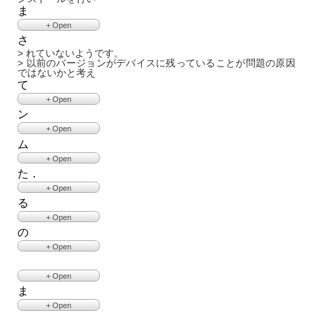
> cloneいただいたディレクトリの中にある、
ま
> ypspur-coordinatorのバイナリファイルを直接実行する手段
もございます。
+ Open
>
さ
> した。
> 以上、ご検討をよろしくお願いいたします。
> 動作確認のためにypspur-coordinatorを実行したところ、
> れていないようです。
>
> 以下のメッセージが出力されました。
> 以前のバージョンがデバイスに残っていることが問題の原因
> 阪東
>
ではないかと考え
>
>
>
て
++++++++++++++++++++++++++++++++++++++++++++++++++
> ________________________________
> YamabicoProject-Spur
+ Open
> 差出人:
tf-2md3-devel at t-frog dot com
<
tf-2md3-devel at t-
> Ver. 1.14.0
frog dot com
>
ン
> いるのですが、
>
> 送信日時: 火曜日, 9月 14, 2021 7:06 午後
> yp-spurのver1.14.0に関するファイルは削除する必要がある
++++++++++++++++++++++++++++++++++++++++++++++++++
+ Open
> 宛先:
tf-2md3-devel at t-frog dot com
のでしょうか。
> Device Information
> 件名: [tf-2md3-devel:00211] Re: モータドライバTF-2MD3-
ム
> また、インストールしたver.1.20.0を反映させる方法はあるの
> のため、
> Port : /dev/ttyACM0
R6のファームウェ
でしょうか。
> > プロトコルの不一致が発生している可能性がございます。
> Error: Device doesn't have available YP protocol version.
+ Open
>
> > お手数をおかけしますが、githubよりソースコードを入手
- Close
>
た．
> 対処法をご存知でしたら、ご教授いただけると幸いです。
いただき、
> ウェア更新に関して
> verが1.14.0のままになっていることから、インストールした
> 引き続きよろしくお願いいたします。
> > 1.20.0までバージョンを進めた状態でビルトとインストー
> >
ver1.20.0が反映
+ Open
>
ル、
> > t-frog プロジェクト 阪東様，
- Close
> ----- Original Message -----
る
> > 動作確認を実施いただけますでしょうか？
> >
> > PCとUSBポートの再接続を行ったところ，デバイスが認識
> > 宇都宮大学 久保田様、
> > 下記コマンドで1.20.0を入手いただけます。
> > 宇都宮大学の久保田です．
され，
+ Open
> >
> > git clone --branch 1.20.0
https://github.com/openspur/yp-
> > お忙しいところ度々申し訳ございません．
> > 下記のエラーについては，発生しなくなりました．
> > 返信が遅れてしまい、申し訳ございません。
spur.git
の
> >
> > Error: Can’t open serial port.
> > とのご回答をいただきましたので，
> >
> > インストール方法については、
> > デバイスの認識不良についてご指摘をいただきましたの
> >
> > それに合わせYP-Spurをアップデートすることを考えてお
+ Open
> > > しかしながら，以前から発生していたもう一つのエラー
> > yp-spur/README.md
で，確認いたしまし
> > しかしながら，以前から発生していたもう一つのエラーで
ります．
である，
> > をご参照ください。
ある，
> >
> フ
- Close
> > > Error: Device doesn’t have available YP protocol version.
> >
> > Error: Device doesn’t have available YP protocol version.
> > つきましては，アップデートに関してご存じでしたら，
> > ァ
+ Open
> > > については，依然として解決していません．
> > 以上、よろしくお願いいたします。
> > については，依然として解決していません．
> > ご教授いただければ幸いです。
> > > ー
> > お手元のYP-SpurがVer. 1.14.0とのことで、
> >
> >
ま
> > よろしくお願いいたします．
> > > > ム
>
> > ツジ電子様で出荷前検査を行ったバージョン「1.20.0」よ
> > 阪東
> > 以前，高野様からモータドライバには最新のファームウェ
> >
> > > > > > ウェア更新に関して
> > > > > > g_robo
+ Open
りも古いバージョ
> >
アが搭載されてい
> > ----- Original Message -----
> > > > > >
> >