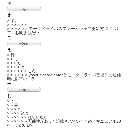
> > -----Original Message-----
> > > 阪東様，
ァ
> > > > > > 宇都宮大学 久保田様、
> > >
> す。
- Close
- Close
> > From:
tf-2md3-devel at t-frog dot com
<
tf-2md3-devel at t-
> > >
> > > > > >
> > > >
> > > > > > そちらも合わせてご確認いただけますでしょうか？
+ Open
frog dot com
>
> > > 宇都宮大学の久保田です．
> > > > > > お世話になっております、
> > > > > > t.html
> > > > > >
> > Sent: Monday, September 13, 2021 7:20 PM
> > >
> > > > > > t-frogプロジェクトの阪東です。
ま
> > > > > >
> > > > > > 以上、よろしくお願いいたします。
> ー
> > To:
tf-2md3-devel at t-frog dot com
> > > 補足情報として，OSやYP_Spurのバージョンに関する情
> > > > > >
> > > > > > Error: Can't open serial port.
> > > > > >
> > ム
> す。
> > Subject: [tf-2md3-devel:00209] Re: モータドライバTF-
報以外に
> > > > > > ファームウェアの書き換えに入る前に、
> > > > > > とのエラーがでていることから、
> > > > > > -----Original Message-----
> > > ウ
> > > > > >
2MD3-R6のファー
> > > 必要な情報は何かありますでしょうか．
> > > > > > お使いの環境について情報を投稿いただけますと幸
> > > > > > ファームウェアというよりも、
> > > > > > From:
tf-2md3-devel at t-frog dot com
<
tf-2md3-
> > > > ェ
> > > > > > モータドライバのファームウェア更新方法につい
> > > ありましたらご指定いただけると幸いです．
いです。
> > > > > > デバイスの認識不良やポートに対するユーザーの権
devel at t-frog dot com
>
> > > > > > ア更新に関して
- Close
て、お聞きしたい
> > > 引き続きよろしくお願いいたします．
> > > > > > お使いのOSやYp_spurのバージョンについて、
限不足も疑われ
> > > > > > Sent: Wednesday, September 8, 2021 6:36 PM
> > > > > >
こ
> > >
> > > > > > 補足をお願い致します。
> > > > > > To: T-frog モータ <
tf-2md3-devel at t-frog dot com
>
> > > > > > お世話になっております。
- Close
> > > ----- Original Message -----
> > > > > > 古い情報ですが、セットアップに関しては
> > > > > > Subject: [tf-2md3-devel:00204] モータドライバTF-
> > > > > > 宇都宮大学知能ロボット・システム工学研究室の久
+ Open
> > > > 阪東様，高野様
> > > > > > 日本ロボット学会のセミナー資料もご参考いただけ
2MD3-R6のフ
保田有羽と申し
を
> と
> > > >
ると思います。
- Close
- Close
> > が
> 行
> > > > ご連絡ありがとうございます．
> > > > > >
https://bnd-
> > > 有
> > っ
> > > > 宇都宮大学の久保田です．
tc.github.io/ros_mobile_robot_rsj_tutorial/assemblin
> > > > り
> > > た
> > > >
- Close
> > > > > > ご連絡いたしました。
> > > > と
> > > > 使用環境についての情報をお伝えいたします．
> > > > > > 以下に、状況を記します。
> > > > > > ころ、
> > > > OSはubuntuのVer. 16.04,
> > > > > >
> > > > > > ypspur-coordinatorとモータドライバ基盤との通信
> > > > YP-SpurはVer. 1.14.0を使用しております．
> > > > > > 先日、ツジ電子様から購入させて頂いたモータドラ
時に以下のエラ
> > > >
イバの動作確認
> > > > デバイスの認識不良の疑いについては，こちらで確認
ー
- Close
いたします．
+ Open
> > > > 引き続きよろしくお願いいたします．
> > > >
し
> が
> > > > ----- Original Message -----
> > 出
> く
> > > > > 宇都宮大学
> > > 力
> > 書
> > > > > 久保田様
> > > > さ
> > > き
> > > > >
> > > > > > れ
> > > > 込ま
> > > > > お世話になっております。
> > > > > > ました。
> > > > > > れていない
> > > > > ツジ電子の高野です。
> > > > > >
> > > > > > 可能性があると記載されていたため、マニュアル20
> > > > >
> > > > > > Error: Can't open serial port.
ページの6.1を
> > > > > 阪東様ご対応ありがとうございます。
> > > > > > Error: Device doesn’t have available YP protocol