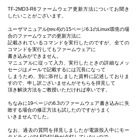
TF-2MD3-R6ファームウェア更新方法についてお聞き
したいことがございます。
ユーザマニュアル(rev.4)の15ページ6.1のLinux環境の場
合のファームウェアの更新方法に
記載されているコマンドを実行したのですが、全ての
コマンドを実行してもファームウェアに
書き込みができません。
マニュアルに従って入力、実行したときの詳細なメッ
セージはメールで記載するには冗長になって
しまうため、別に添付しました資料に記述しておりま
すので、申し訳ございませんがそちらを拝見して
頂き解決方法をご教授いただければ幸いです。
ちなみに19ページの6.3のファームウェア書き込みに失
敗する場合の修正方法も試したのですがうまく
いきませんでした。
なお、過去の質問を拝見しましたが電源投入中にモー
タドライバのLED4以外が点灯していないので、