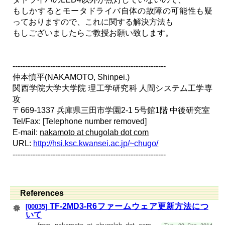
もしかするとモータドライバ自体の故障の可能性も疑
っておりますので、これに関する解決方法も
もしございましたらご教授お願い致します。
-------------------------------------------------------------
仲本慎平(NAKAMOTO, Shinpei.)
関西学院大学大学院 理工学研究科 人間システム工学専
攻
〒669-1337 兵庫県三田市学園2-1 5号館1階 中後研究室
Tel/Fax: [Telephone number removed]
E-mail:
nakamoto at chugolab dot com
URL:
http://hsi.ksc.kwansei.ac.jp/~chugo/
-------------------------------------------------------------
References
TF-2MD3-R6ファームウェア更新方法につ
[00035]
いて