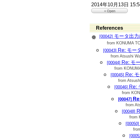
2014年10月13日 15:
+ Open
> 小沼です．
> コマンドを打ち込ん
> よろしくお願いいたし
References
>
> ypspur-interpreter -c 
モータ出力
[00042]
> ypspur-interpreter -c 
from KONUMA T
> ypspur-interpreter -c 
> ypspur-interpreter -c 
Re: モ
[00043]
> ypspur-interpreter -c 
from Atsushi W
> ypspur-interpreter -c 
> ypspur-interpreter -c 
Re: 
[00044]
> ypspur-interpreter -c 
from KONUM
>
Re:
>
[00045]
> --------------------
from Atsus
>
Re
[00046]
> 明治大学
> ロボット工学研究室
from KO
>
R
[00047]
> 小沼智裕
from At
>
ee13105 at meiji dot ac
>
R
[00048]
> --------------------
from
>
[00050]
- Close
fro
[0005