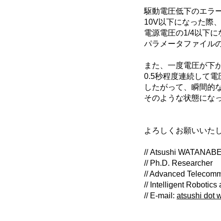
駆動電圧低下のエラ
10V以下になった際
電源電圧の1/4以下
パラメータファイルの
また、一度電圧が下
0.5秒程度連続して
したがって、瞬間的
そのような状態にな
よろしくお願いいた
// Atsushi WATANAB
// Ph.D. Researcher
// Advanced Telecommu
// Intelligent Roboti
// E-mail:
atsushi dot w