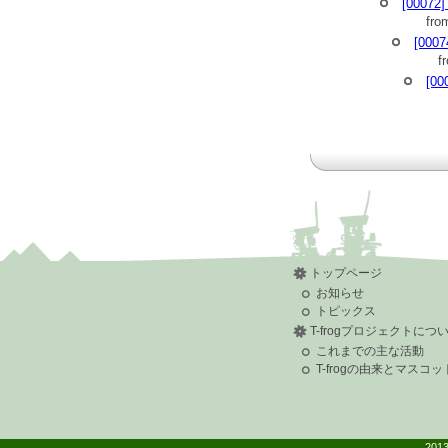
> とりあえず、気がつ
[00072]
> 気になって、少し深
fro
>
[0007
>
>
f
> (2014/11/04 20:04), A
[00
>> 進藤様
>>
>> 渡辺です。
>>
>> モータのエンコー
>> 大変申し訳ないの
>> 現在のTF-2MD3
>>
>> T-frogのモー
>> ミリ秒オーダーの
>> 1ミリ秒周期で、
>>
>> そのため、主なタ
>> 例えば、最大3000
トップページ
>> （100rpmであ
お知らせ
>>
>>
トピックス
>> 100rpmで、15
T-frogプロジェクトにつ
>> 制御周期（1ミリ秒
これまでの主な活動
>> 最大でも1パルス
>> （NJM2626は
T-frogの由来とマスコッ
>>
>> エンコーダ分解能
>> 制御可能になりま
>> あまり時間がとれ
>> もし、ファームウ
2013