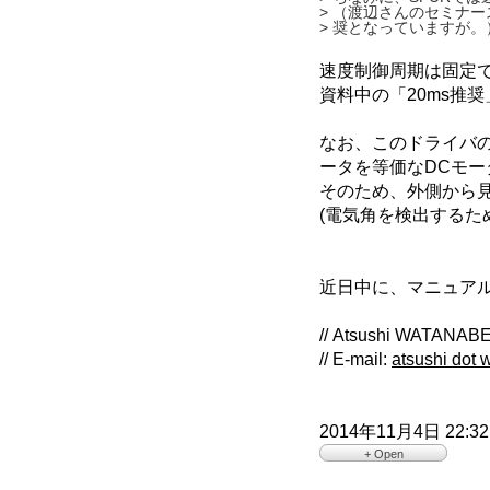
> （渡辺さんのセミナー
> 奨となっていますが。
速度制御周期は固定で
資料中の「20ms推
なお、このドライバ
ータを等価なDCモ
そのため、外側から
(電気角を検出するた
近日中に、マニュア
// Atsushi WATANAB
// E-mail:
atsushi dot w
2014年11月4日 22:32 Sh
+ Open
> 渡辺さま