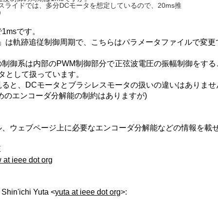
スライドでは、多分DCモータを想定しているので、20ms推
）
1msです。
奨」は軌跡追従制御周期で、こちらはパラメータファイルで変更
の制御系は内部のPWM制御部分で正弦波電圧の振幅制御をする
ータとして扱っています。
見ると、DCモータとブラシレスモータの扱いの違いはありませ
めのエンコーダ分解能の制約はありますが)
ル、ウェブページ上に必要なエンコーダ分解能などの情報を載
E
 at ieee dot org
in'ichi Yuta <
yuta at ieee dot org
>: