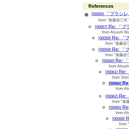
>
> 油田です
References
>
> ご苦労さまです。
「ブラシレ
[00056]
> たまたま三矢の人と
from "進藤@三矢"
>
> モータのエンコーダが
Re: 「
[00057]
> はないだろうと思いま
from Atsushi W
> 多分、1500rpmの
>
Re: 
[00058]
> エンコーダパルス数
from "進藤@
> まっていることが、
> いかな。）
Re: 
[00059]
>
from "進藤@
> 実際、1500rpm
Re:
[00060]
>
> ちなみに、SPURで
from Atsus
> （渡辺さんのセミナー
Re
[00061]
> 奨となっていますが。
>
from Shin'
> なお、マニュアルに、
R
[00066]
> ●「このモータドライ
from At
> モータの（電気的）
> で***以上のパルス
Re
[00062]
> いておく方が良いよ
> また、サイクルタイ
from "
> ●「DCブラシレス（A
R
[00065]
> ジョンでは速度制御
from At
> るので、速度の制御
> さい。」
R
[00068]
> とでも書いておく方
fro
>