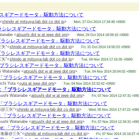
スギアードモータ」駆動方法について
のやりとりのメールを拝見して気がついたことです。
<
shindo at mitsuya-lab dot co dot jp
>
Mon, 27 Oct 2014 17:34:48 +0900
150パルスは良いとして、定格の回転が100rpmと言うこと
ブラシレスギアードモータ」駆動方法について
す。
atanabe <
atsushi dot w at ieee dot org
>
Wed, 29 Oct 2014 18:09:10 +0900
減速比1／15ではないかと想像します。
「ブラシレスギアードモータ」駆動方法について
の設定に減速比1／15がかかっている値がセットされてし
三矢"<
shindo at mitsuya-lab dot co dot jp
>
Fri, 31 Oct 2014 14:50:23 +0900
動かない原因ではないでしょうか。（この人の勘違いではな
「ブラシレスギアードモータ」駆動方法について
三矢"<
shindo at mitsuya-lab dot co dot jp
>
Tue, 04 Nov 2014 17:16:35 +0900
で150パルスなら、ギリギリ動いて欲しい気がします。
 「ブラシレスギアードモータ」駆動方法について
は速度制御の周期は1msですか。
hi Watanabe <
atsushi dot w at ieee dot org
>
Tue, 04 Nov 2014 20:04:02 +0900
スライドでは、多分DCモータを想定しているので、20ms推
: 「ブラシレスギアードモータ」駆動方法について
）
ichi Yuta <
yuta at ieee dot org
>
Tue, 04 Nov 2014 22:32:42 +0900
e: 「ブラシレスギアードモータ」駆動方法について
バーをDCブラシレス（ACサーボ）モータに使うときは、
sushi Watanabe <
atsushi dot w at ieee dot org
>
Fri, 07 Nov 2014 12:47:31 +09
回転角度をエンコーダで決めているので、（電気的）1回転
カウント（４逓倍時）を有することが必要です。」とでも書
: 「ブラシレスギアードモータ」駆動方法について
うに思います。
ムが上記で合っていれば、
進藤@三矢"<
shindo at mitsuya-lab dot co dot jp
>
Wed, 05 Nov 2014 17:47:22 +09
Cサーボ）でYP-SPURを用いる場合、現在のYP-SPURのバー
e: 「ブラシレスギアードモータ」駆動方法について
のサイクルが、モータの回転制御に合わせて1msとなってい
sushi Watanabe <
atsushi dot w at ieee dot org
>
Fri, 07 Nov 2014 12:34:31 +09
は1msの間のパルス数の精度しか出せませんのでご注意くだ
e: 「ブラシレスギアードモータ」駆動方法について
が良い気がします。（これが合っていればですが。）
m "進藤@三矢"<
shindo at mitsuya-lab dot co dot jp
>
Fri, 07 Nov 2014 16:16:27 