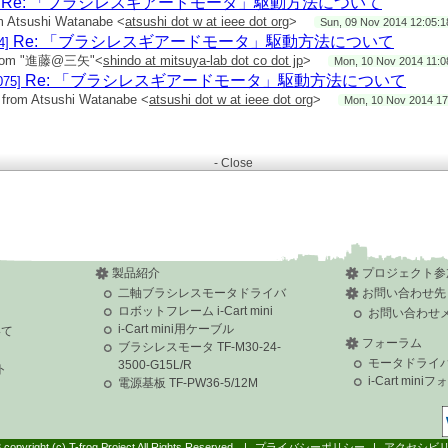
Re: 「ブラシレスギアードモータ」駆動方法について
いたところまで。三矢というのがどういう会社かというのが
入りしてしまいました。
m Atsushi Watanabe <
atsushi dot w at ieee dot org
>
Sun, 09 Nov 2014 12:05:1
Re: 「ブラシレスギアードモータ」駆動方法について
4]
rom "進藤@三矢"<
shindo at mitsuya-lab dot co dot jp
>
Mon, 10 Nov 2014 11:0
tsushi Watanabe wrote:
Re: 「ブラシレスギアードモータ」駆動方法について
075]
from Atsushi Watanabe <
atsushi dot w at ieee dot org
>
Mon, 10 Nov 2014 17
ダパルス数についての情報、ありがとうございます。
ですが、ご利用のモータはエンコーダの分解能が低いため
- Close
-R6ファームウェアでは制御が難しいようです。
タドライバは、ロボットの位置を高精度かつなめらかに、
応答速度で制御できるように設計しているため、
エンコーダの信号から速度を計算して駆動・制御を行います。
ーゲットのモータとしては、
rpmのモータに500パルス程度のエンコーダ
製品紹介
プロジェクト参
れば、1万パルス以上）が付いていることを想定しています。
二軸ブラシレスモータドライバ
お問い合わせ先
ロボットフレーム i-Cart mini
お問い合わせ
0パルスのエンコーダですと、
i-Cart mini用ケーブル
いて
）中のエンコーダカウント数が
フォーラム
ブラシレスモータ TF-M30-24-
しか無いため、速度をほとんど検出できず、制御が困難です。
モータドライ
3500-G15L/R
、ホール素子のみで矩形波駆動するため、駆動できます。）
ト
i-Cart mini
電源基板 TF-PW36-5/12M
の低いモータ用に、ファームウェアを大幅に変更すれば
すが、私の所属がドライバ設計時とは変わっており、
ないため、すぐに対応することができません。
ェアの変更をご自身で行う場合には、
 copyright (c) T-frog Project All Rights Reserved.
プライバシーポリシー
アクセシビ