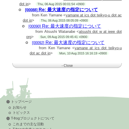
> ＃異常空転が起きない確認がとれたのが980.0です。
dot jp
>
> ＃安全第一の為、更に余分に数値設定にしてあります。
Thu, 06 Aug 2015 00:01:54 +0900
>
Re: 最大速度の指定について
[00088]
> これを参考にパラメータを設定したのですが，値を戻して実
from Ken Yamane <
yamane at ics dot teikyo-u dot ac
機で確認したいと思い
dot jp
>
> ます．
Thu, 06 Aug 2015 08:05:09 +0900
>
Re: 最大速度の指定について
[00090]
>
from Atsushi Watanabe <
atsushi dot w at ieee dot
>
>
org
>
Sun, 09 Aug 2015 09:45:41 +0900
>
Re: 最大速度の指定について
[00092]
> --------------------
from Ken Yamane <
yamane at ics dot teikyo-u
> 帝京大学 理工学部
> 情報電子工学科（旧：ヒューマン情報システム学科）
dot ac dot jp
>
Mon, 10 Aug 2015 16:16:19 +0900
> 山根 健
>
>
- Close
>
> 2015年8月5日 23:17 Atsushi Watanabe <
atsushi dot w at
ieee dot org
>:
>
> 帝京大学 山根様
>>
>> モータドライバ開発者の渡辺です。
>>
>> パラメータファイルの MOTOR_VC （モータの逆起電力係
トップページ
数） の値が i-Cart mini
お知らせ
>> のモータ仕様と異なった（大きな）値になっているようで
トピックス
す。
>> 下記 i-Cart mini のページに掲載しているパラメータファイ
T-frogプロジェクトについて
ルを用いた場合のロボットの挙動をご確認いただけますか。
これまでの主な活動
>>
http://t-frog.com/products/icart_mini/