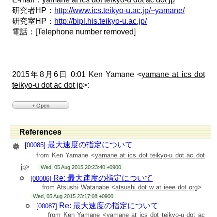
研究者HP：
http://www.ics.teikyo-u.ac.jp/~yamane/
研究室HP：
http://bipl.his.teikyo-u.ac.jp/
電話：[Telephone number removed]
2015年8月6日 0:01 Ken Yamane <
yamane at ics dot
teikyo-u dot ac dot jp
>:
+ Open
> 渡辺様
>
> ご回答をありがとうございます，帝京大の山根です．
References
>
> 未だ実機で試せていませんが，ご参考までに，MOTOR_VC
最大速度の指定について
[00085]
の値について次のような
from Ken Yamane <
yamane at ics dot teikyo-u dot ac dot
> コメントを頂戴しています．
>
jp
>
Wed, 05 Aug 2015 20:23:40 +0900
> ＃・フリー時にタイヤ手動回転の際に異常空転現象の対応
> ＃パラメータファイルは2014年07月06日版を以下の通り変
Re: 最大速度の指定について
[00086]
更
from Atsushi Watanabe <
atsushi dot w at ieee dot org
>
> ＃MOTOR_VC 630.0 -> 1030.0 (OK 980.0)
Wed, 05 Aug 2015 23:17:08 +0900
> ＃
> ＃MOTOR_VCの値は旧版パラメータファイルだと830.0
Re: 最大速度の指定について
[00087]
> ＃こちらでも異常空転が発生。
from Ken Yamane <
yamane at ics dot teikyo-u dot ac