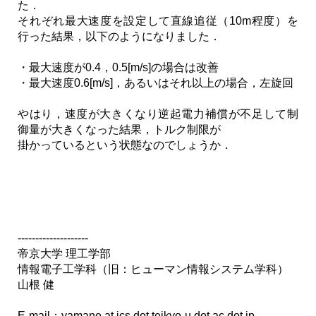
た．
それぞれ最大速度を設定して直線追従（10m程度）を
行った結果，以下のようになりました．
・最大速度が0.4，0.5[m/s]の場合は改善
・最大速度0.6[m/s]，あるいはそれ以上の場合，左旋回
やはり，速度が大きくなり逆起電力補償が不足して制
御量が大きくなった結果，トルク制限が
掛かっているという状態なのでしょうか．
--------------------
帝京大学 理工学部
情報電子工学科（旧：ヒューマン情報システム学科）
山根 健
E-mail：
yamane at ics dot teikyo-u dot ac dot jp